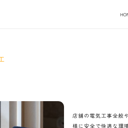
HO
PILATES
プルテキスト。サンプルテキス
工
ト。
店舗の電気工事全般
様に安全で快適な環