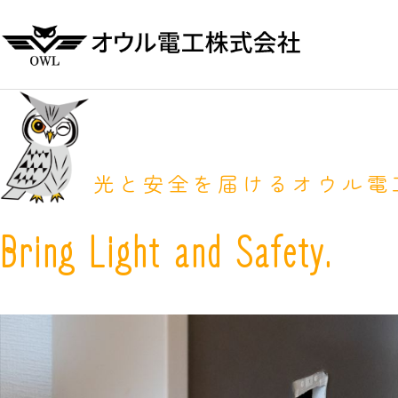
YOGA
サンプルテキスト。サンプルテキス
サン
光と安全を届けるオウル電
ト。
Bring Light and Safety.