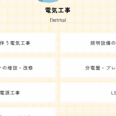
電気工事
Electrical
伴う電気工事
照明設備
チの増設・改修
分電盤・ブ
電源工事
L