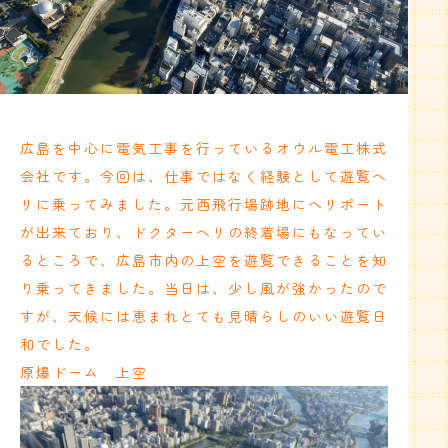
広島を中心に電気工事を行っているオウル電工株式
会社です。今回は、仕事ではなく経験として遊覧ヘ
リに乗ってみました。元西飛行場跡地にヘリポート
が出来ており、ドクターヘリの終着場にもなってい
るところで、広島市内の上空を遊覧できることを知
り乗ってきました。当日は、少し風が強かったので
すが、天候には恵まれとても見晴らしのいい遊覧日
和でした。
原爆ドーム 上空